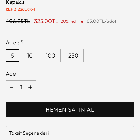
Kapaklı
REF 31226LKK-1
Satış
406.25TL
325.00TL
/
65.00TL
/
adet
20% indirim
Birim
Fiyatı
Fiyatı
Adet:
5
5
10
100
250
Adet
Adet
HEMEN SATIN AL
Taksit Seçenekleri