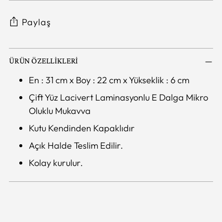
Paylaş
ÜRÜN ÖZELLİKLERİ
En : 31 cm x Boy : 22 cm x Yükseklik : 6 cm
Çift Yüz Lacivert Laminasyonlu E Dalga Mikro
Oluklu Mukavva
Kutu Kendinden Kapaklıdır
Açık Halde Teslim Edilir.
Kolay kurulur.