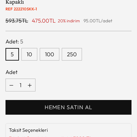
Kapaklı
REF 222210SKK-1
Satış
593.75TL
475.00TL
/
95.00TL
/
adet
20% indirim
Birim
Fiyatı
Fiyatı
Adet:
5
5
10
100
250
Adet
Adet
HEMEN SATIN AL
Taksit Seçenekleri